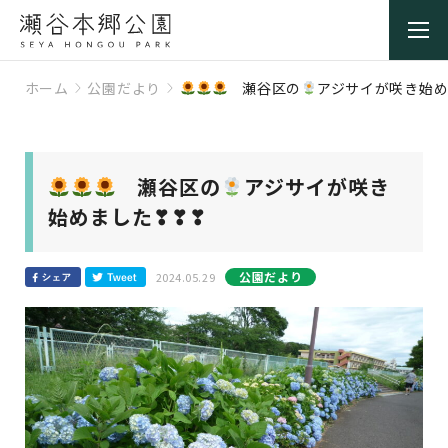
ホーム
公園だより
瀬谷区の
アジサイが咲き始め
瀬谷区の
アジサイが咲き
始めました❣❣❣
公園だより
2024.05.29